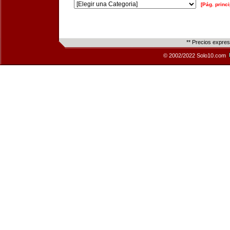
[Pág. princi
** Precios expre
© 2002/2022 Solo10.com