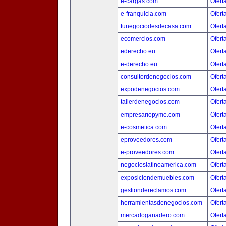
e-cargas.com
Ofert
e-franquicia.com
Ofert
tunegociodesdecasa.com
Ofert
ecomercios.com
Ofert
ederecho.eu
Ofert
e-derecho.eu
Ofert
consultordenegocios.com
Ofert
expodenegocios.com
Ofert
tallerdenegocios.com
Ofert
empresariopyme.com
Ofert
e-cosmetica.com
Ofert
eproveedores.com
Ofert
e-proveedores.com
Ofert
negocioslatinoamerica.com
Ofert
exposiciondemuebles.com
Ofert
gestiondereclamos.com
Ofert
herramientasdenegocios.com
Ofert
mercadoganadero.com
Ofert