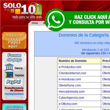
Dominios de la Categoría
385 dominios en esta categ
Mostrando 1 de 150
Ver siguientes 150 >>
Nombre de Dominio
Preci
e-Productos.com
Ofert
ClientesInternet.com
Ofert
e-Honduras.com
Ofert
OfertaPyme.com
Ofert
mercadomoda.com
Ofert
CyberAgencia.com
Ofert
e-Oficina.com
Ofert