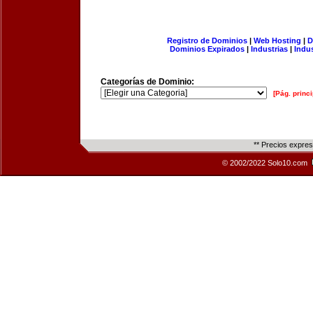
Registro de Dominios
|
Web Hosting
|
D
Dominios Expirados
|
Industrias
|
Indu
Categorías de Dominio:
[Pág. princi
** Precios expre
© 2002/2022 Solo10.com