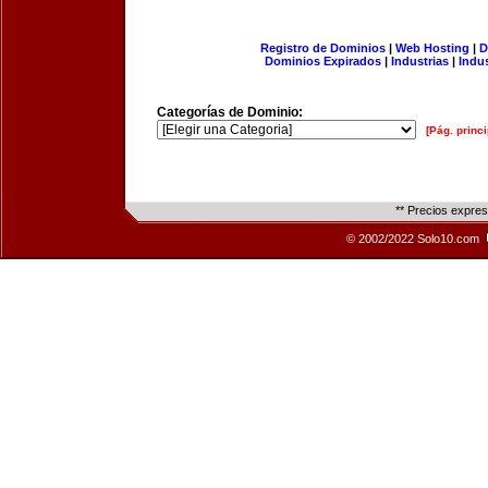
Registro de Dominios
|
Web Hosting
|
D
Dominios Expirados
|
Industrias
|
Indu
Categorías de Dominio:
[Pág. princi
** Precios expre
© 2002/2022 Solo10.com