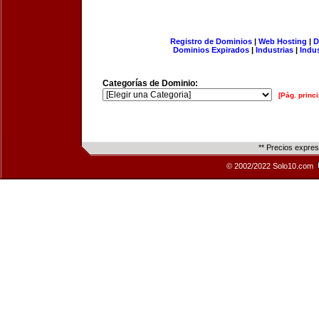
Registro de Dominios
|
Web Hosting
|
D
Dominios Expirados
|
Industrias
|
Indu
Categorías de Dominio:
[Pág. princi
** Precios expre
© 2002/2022 Solo10.com