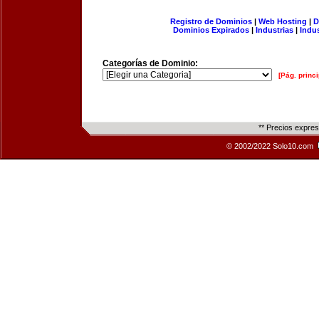
Registro de Dominios
|
Web Hosting
|
D
Dominios Expirados
|
Industrias
|
Indu
Categorías de Dominio:
[Pág. princi
** Precios expre
© 2002/2022 Solo10.com