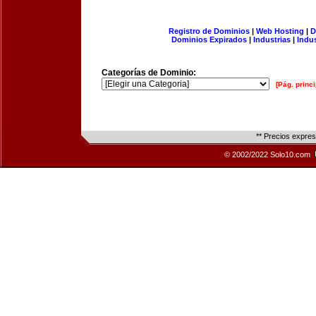
Registro de Dominios
|
Web Hosting
|
D
Dominios Expirados
|
Industrias
|
Indu
Categorías de Dominio:
[Pág. princi
** Precios expre
© 2002/2022 Solo10.com