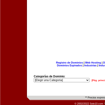
Registro de Dominios
|
Web Hosting
|
D
Dominios Expirados
|
Industrias
|
Indu
Categorías de Dominio:
[Pág. princi
** Precios expre
© 2002/2022 Solo10.com