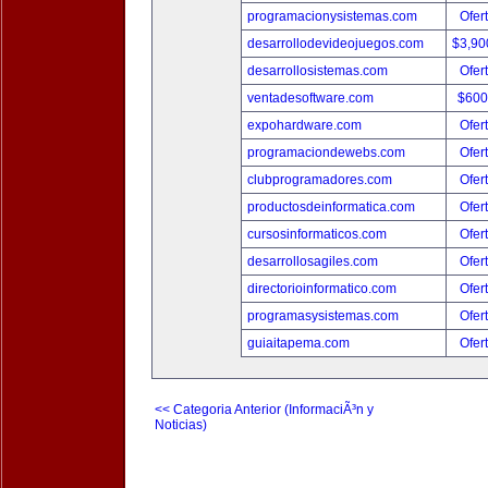
programacionysistemas.com
Ofer
desarrollodevideojuegos.com
$3,90
desarrollosistemas.com
Ofer
ventadesoftware.com
$600
expohardware.com
Ofer
programaciondewebs.com
Ofer
clubprogramadores.com
Ofer
productosdeinformatica.com
Ofer
cursosinformaticos.com
Ofer
desarrollosagiles.com
Ofer
directorioinformatico.com
Ofer
programasysistemas.com
Ofer
guiaitapema.com
Ofer
<< Categoria Anterior (InformaciÃ³n y
Noticias)