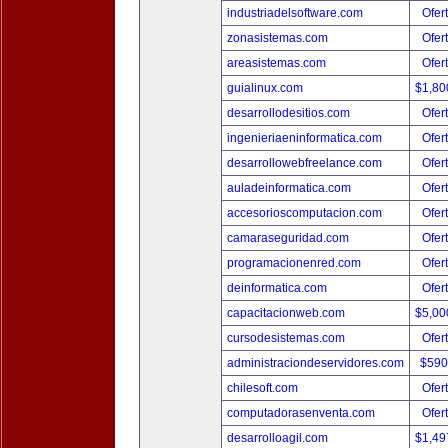
industriadelsoftware.com
Ofer
zonasistemas.com
Ofer
areasistemas.com
Ofer
guialinux.com
$1,80
desarrollodesitios.com
Ofer
ingenieriaeninformatica.com
Ofer
desarrollowebfreelance.com
Ofer
auladeinformatica.com
Ofer
accesorioscomputacion.com
Ofer
camaraseguridad.com
Ofer
programacionenred.com
Ofer
deinformatica.com
Ofer
capacitacionweb.com
$5,00
cursodesistemas.com
Ofer
administraciondeservidores.com
$590
chilesoft.com
Ofer
computadorasenventa.com
Ofer
desarrolloagil.com
$1,49