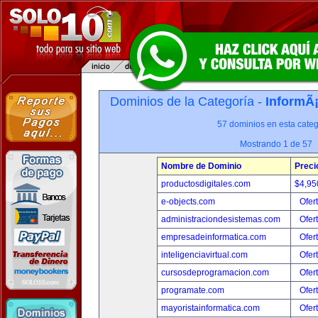
Dominios de la Categoría -
InformÃ¡
57 dominios en esta categ
Mostrando 1 de 57
Nombre de Dominio
Preci
productosdigitales.com
$4,95
e-objects.com
Ofer
administraciondesistemas.com
Ofer
empresadeinformatica.com
Ofer
inteligenciavirtual.com
Ofer
cursosdeprogramacion.com
Ofer
programate.com
Ofer
mayoristainformatica.com
Ofer