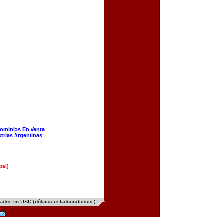
ominios En Venta
strias Argentinas
pal]
sados en USD (dólares estadounidenses)