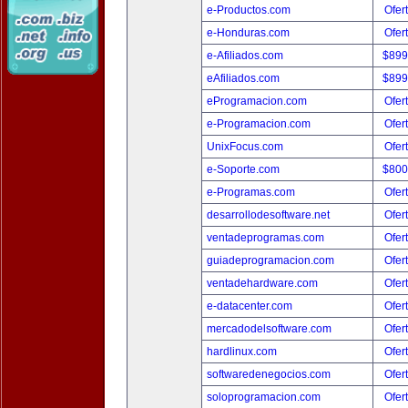
e-Productos.com
Ofer
e-Honduras.com
Ofer
e-Afiliados.com
$899
eAfiliados.com
$899
eProgramacion.com
Ofer
e-Programacion.com
Ofer
UnixFocus.com
Ofer
e-Soporte.com
$800
e-Programas.com
Ofer
desarrollodesoftware.net
Ofer
ventadeprogramas.com
Ofer
guiadeprogramacion.com
Ofer
ventadehardware.com
Ofer
e-datacenter.com
Ofer
mercadodelsoftware.com
Ofer
hardlinux.com
Ofer
softwaredenegocios.com
Ofer
soloprogramacion.com
Ofer