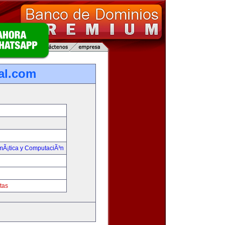
ual.com
rmÃ¡tica y ComputaciÃ³n
tas