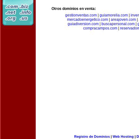
Otros dominios en venta:
gestionventas.com
|
guiamorelia.com
|
inve
mercadoenergetico.com
|
areajoven.com
|
guiadiversion.com
|
buscapersonal.com
|
compracampos.com
|
reservado
Registro de Dominios
|
Web Hosting
|
D