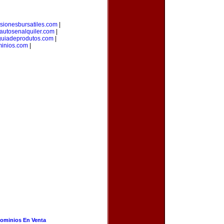
rsionesbursatiles.com
|
autosenalquiler.com
|
guiadeprodutos.com
|
minios.com
|
ominios En Venta