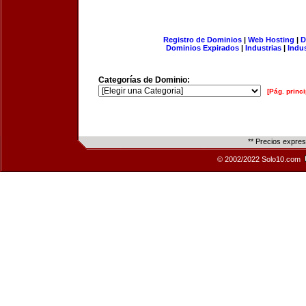
Registro de Dominios
|
Web Hosting
|
D
Dominios Expirados
|
Industrias
|
Indu
Categorías de Dominio:
[Pág. princi
** Precios expre
© 2002/2022 Solo10.com