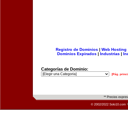
Registro de Dominios
|
Web Hosting
Dominios Expirados
|
Industrias
|
In
Categorías de Dominio:
[Pág. princi
** Precios expre
© 2002/2022 Solo10.com