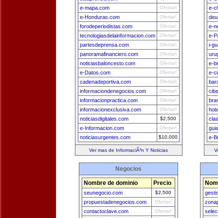
e-mapa.com
Ofertar!
e-c
e-Honduras.com
Ofertar!
deu
forodeperiodistas.com
Ofertar!
e-n
tecnologiasdelainformacion.com
Ofertar!
e-P
partesdeprensa.com
Ofertar!
i-g
panoramafinanciero.com
Ofertar!
uru
noticiasbaloncesto.com
Ofertar!
e-b
e-Datos.com
Ofertar!
e-c
cadenadeportiva.com
Ofertar!
bar
informaciondenegocios.com
Ofertar!
cib
informacionpractica.com
Ofertar!
bra
informacionexclusiva.com
Ofertar!
hot
noticiasdigitales.com
$2,500
cla
e-Informacion.com
Ofertar!
gui
noticiasurgentes.com
$10,000
e-Br
Ver mas de InformaciÃ³n Y Noticias
V
Negocios
Nombre de dominio
Precio
Nomb
seunegocio.com
$2,500
gest
propuestadenegocios.com
Ofertar!
zona
contactoclave.com
Ofertar!
selec