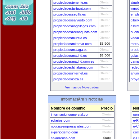
propiedadestenerife.es
Ofertar!
alqui
propiedadestartagal.com
Ofertar!
inmob
propiedadessevilla.es
Ofertar!
emple
propiedadessanjusto.com
Ofertar!
ciber
propiedadesriogallegos.com
Ofertar!
estr
propiedadesreconquista.com
Ofertar!
buen
propiedadesmurcia.es
Ofertar!
vaca
propiedadesmiramar.com
$3,500
merc
propiedadesmalaga.es
Ofertar!
prod
propiedadesmadrid.es
$2,500
guias
propiedadesmadrid.com.es
Ofertar!
camp
propiedadeslahabana.com
Ofertar!
redso
propiedadesinternet.es
Ofertar!
anunc
propiedadesibiza.es
Ofertar!
proye
Ver mas de Novedades
InformaciÃ³n Y Noticias
Nombre de dominio
Precio
No
informacioncomercial.com
Ofertar!
cor
ediarios.com
Ofertar!
e-R
noticiasempresariales.com
Ofertar!
e-C
e-periodismo.com
Ofertar!
com
salaprensa.com
$600
e-U