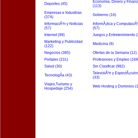
Economia, Dinero y Finan
Deportes (45)
(113)
Empresas e Industrias
Gobierno (16)
(374)
InformaciÃ³n y Noticias
InformÃ¡tica y ComputaciÃ
(57)
(57)
Internet (99)
Juegos y Entretenimiento (
Marketing y Publicidad
Medicina (9)
(122)
Negocios (385)
Ofertas de la Semana (12)
Portales (231)
Profesiones y Empleo (169
Salud (30)
Sin Clasificar (982)
TelevisiÃ³n y EspectÃ¡culo
TecnologÃ­a (43)
(33)
Viajes,Turismo y
Web Hosting y Dominios (
Hospedaje (254)