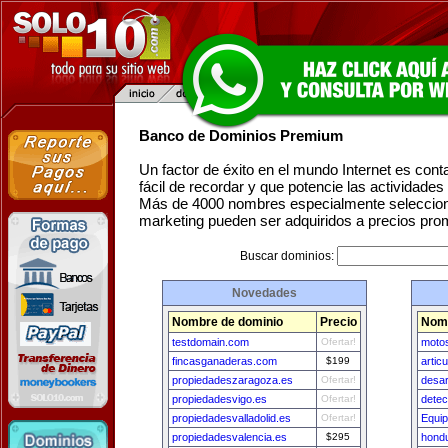
Banco de Dominios Premium
Un factor de éxito en el mundo Internet es con
fácil de recordar y que potencie las actividade
Más de 4000 nombres especialmente seleccion
marketing pueden ser adquiridos a precios pro
Buscar dominios:
Novedades
Nombre de dominio
Precio
Nomb
testdomain.com
Ofertar!
moto
fincasganaderas.com
$199
artic
propiedadeszaragoza.es
Ofertar!
desar
propiedadesvigo.es
Ofertar!
detec
propiedadesvalladolid.es
Ofertar!
Equi
propiedadesvalencia.es
$295
hondu