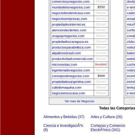
comerciosynegocios.com
Ofertar!
desli
mundodelosnegocios.com
$550
e-ten
negociodesdemicasa.com
Ofertar!
cade
negociosempresas.com
Ofertar!
area
propiedadesinternet.es
Ofertar!
missf
atenciondeclientes.com
Ofertar!
surfi
uruguaynegocios.com
Ofertar!
zona
propiedadeszaragoza.es
Ofertar!
clubc
productosparabelleza.com
Ofertar!
notic
alquileresbrasil.com
Ofertar!
balon
productividadcomercial.com
Ofertar!
webde
microventas.com
Vendido!
coch
ingenieriadenegocios.com
Ofertar!
notic
consejosdenegocios.com
$999
even
propiedadesargentina.com
Ofertar!
estre
cafedemaquina.com
Ofertar!
tenis
negocioensucasa.com
Ofertar!
e-ten
Ver mas de Negocios
Todas las Categoria
Alimentos y Bebidas (37)
Artes y Cultura (26)
Ciencia e InvestigaciÃ³n
Compras y Comercio
(8)
ElectrÃ³nico (341)