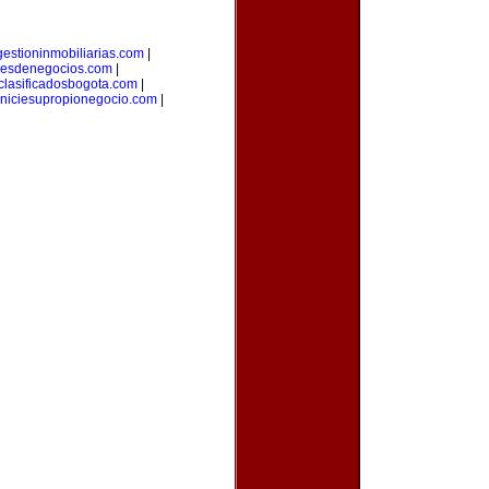
gestioninmobiliarias.com
|
eresdenegocios.com
|
clasificadosbogota.com
|
iniciesupropionegocio.com
|