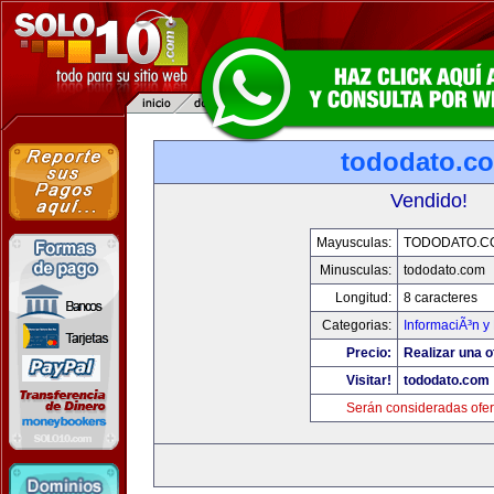
tododato.c
Vendido!
Mayusculas:
TODODATO.C
Minusculas:
tododato.com
Longitud:
8 caracteres
Categorias:
InformaciÃ³n y 
Precio:
Realizar una o
Visitar!
tododato.com
Serán consideradas ofer