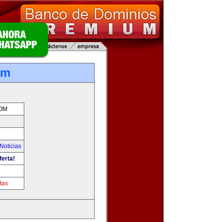
om
OM
Noticias
ferta!
tas