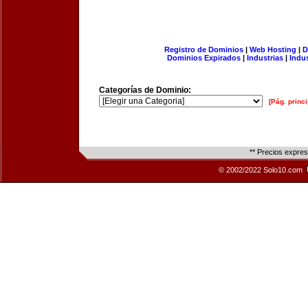
Registro de Dominios
|
Web Hosting
|
D
Dominios Expirados
|
Industrias
|
Indu
Categorías de Dominio:
[Pág. princi
** Precios expre
© 2002/2022 Solo10.com