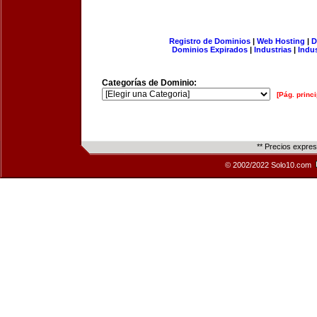
Registro de Dominios
|
Web Hosting
|
D
Dominios Expirados
|
Industrias
|
Indu
Categorías de Dominio:
[Pág. princi
** Precios expre
© 2002/2022 Solo10.com