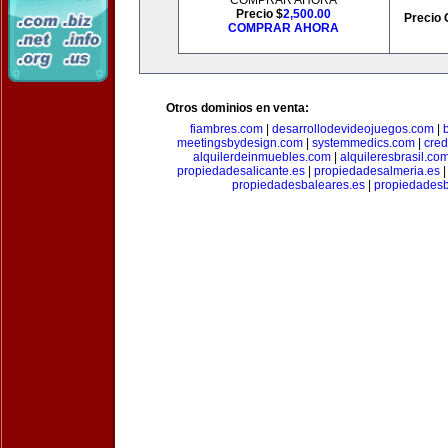
COMPRAR AHORA
Precio $
2,500.00
Precio 
COMPRAR AHORA
Otros dominios en venta:
fiambres.com
|
desarrollodevideojuegos.com
|
meetingsbydesign.com
|
systemmedics.com
|
cred
alquilerdeinmuebles.com
|
alquileresbrasil.co
propiedadesalicante.es
|
propiedadesalmeria.es
propiedadesbaleares.es
|
propiedadesb