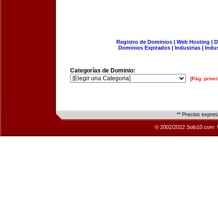
Registro de Dominios
|
Web Hosting
|
D
Dominios Expirados
|
Industrias
|
Indu
Categorías de Dominio:
[Pág. princi
** Precios expre
© 2002/2022 Solo10.com