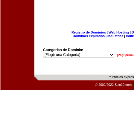
Registro de Dominios
|
Web Hosting
|
D
Dominios Expirados
|
Industrias
|
Indu
Categorías de Dominio:
[Pág. princi
** Precios expre
© 2002/2022 Solo10.com