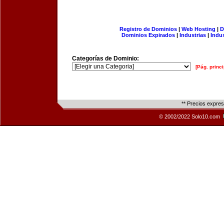
Registro de Dominios
|
Web Hosting
|
D
Dominios Expirados
|
Industrias
|
Indu
Categorías de Dominio:
[Pág. princi
** Precios expre
© 2002/2022 Solo10.com