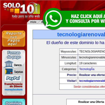
tecnologiarenova
El dueño de este dominio lo ha
Mayusculas:
TECNOLOGIAREN
Minusculas:
tecnologiarenovabl
Longitud:
19 caracteres
Categorias:
TecnologÃ­a
Precio:
Realizar una oferta
Visitar!
tecnologiarenovab
Serán consideradas ofer
Realizar una Oferta