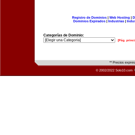
Registro de Dominios
|
Web Hosting
|
D
Dominios Expirados
|
Industrias
|
Indu
Categorías de Dominio:
[Pág. princi
** Precios expre
© 2002/2022 Solo10.com