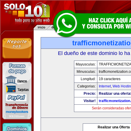
trafficmonetizati
El dueño de este dominio lo ha
Mayusculas:
TRAFFICMONETIZA
Minusculas:
trafficmonetization.
Longitud:
19 caracteres
Categorias:
Internet
,
Web Hostin
Precio:
Realizar una oferta
Visitar!
trafficmonetization
Serán consideradas ofer
Realizar una Oferta