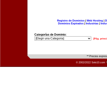
Registro de Dominios
|
Web Hosting
|
D
Dominios Expirados
|
Industrias
|
Indu
Categorías de Dominio:
[Pág. princi
** Precios expre
© 2002/2022 Solo10.com