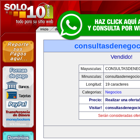
consultasdenego
Vendido!
Mayusculas:
CONSULTASDENE
Minusculas:
consultasdenegocio
Longitud:
19 caracteres
Categorias:
Negocios
Precio:
Realizar una oferta
Visitar!
consultasdenegoci
Serán consideradas ofer