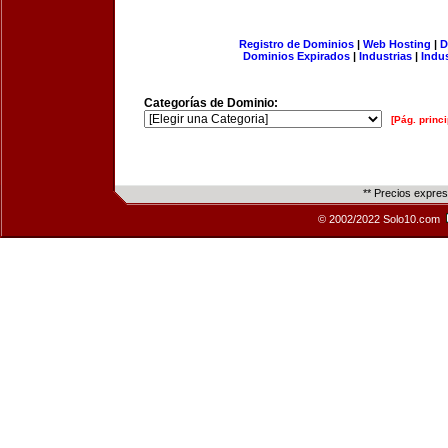
Registro de Dominios
|
Web Hosting
|
D
Dominios Expirados
|
Industrias
|
Indu
Categorías de Dominio:
[Pág. princi
** Precios expre
© 2002/2022 Solo10.com