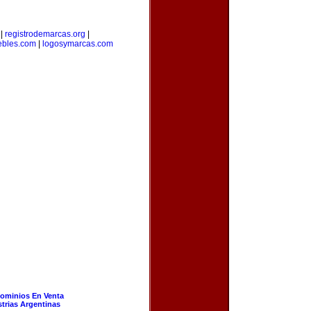
|
registrodemarcas.org
|
bles.com
|
logosymarcas.com
ominios En Venta
strias Argentinas