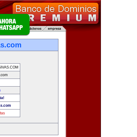
as.com
IVAS.COM
.com
s
ta!
as.com
tas