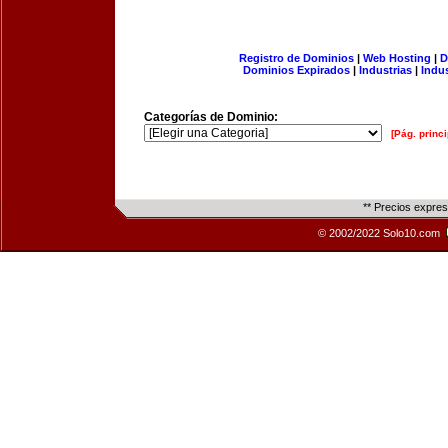
Registro de Dominios
|
Web Hosting
|
D
Dominios Expirados
|
Industrias
|
Indu
Categorías de Dominio:
[Pág. princi
** Precios expre
© 2002/2022 Solo10.com