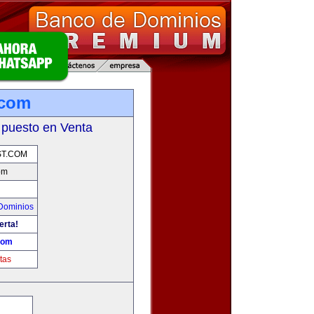
.com
 puesto en Venta
T.COM
om
Dominios
erta!
com
tas