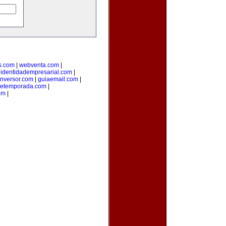
s.com
|
webventa.com
|
|
identidadempresarial.com
|
inversor.com
|
guiaemail.com
|
detemporada.com
|
om
|