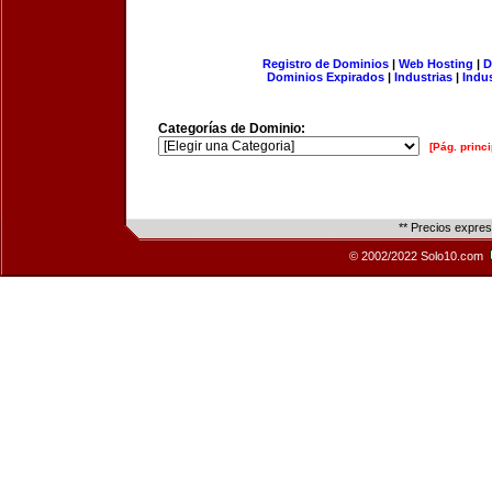
Registro de Dominios
|
Web Hosting
|
D
Dominios Expirados
|
Industrias
|
Indu
Categorías de Dominio:
[Pág. princi
** Precios expre
© 2002/2022 Solo10.com