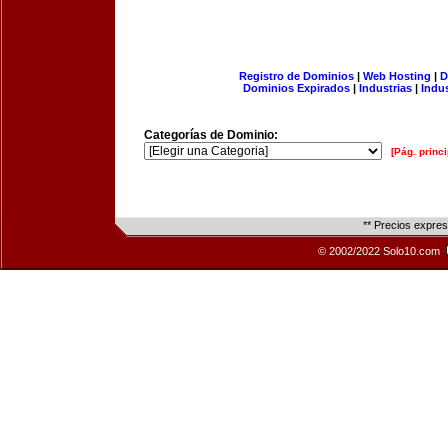
Registro de Dominios
|
Web Hosting
|
D
Dominios Expirados
|
Industrias
|
Indu
Categorías de Dominio:
[Pág. princi
** Precios expre
© 2002/2022 Solo10.com